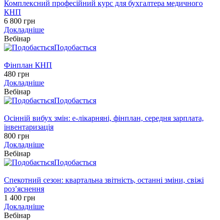
Комплексний професійний курс для бухгалтера медичного
КНП
6 800 грн
Докладніше
Вебінар
Подобається
Фінплан КНП
480 грн
Докладніше
Вебінар
Подобається
Осінній вибух змін: е-лікарняні, фінплан, середня зарплата,
інвентаризація
800 грн
Докладніше
Вебінар
Подобається
Спекотний сезон: квартальна звітність, останні зміни, свіжі
роз’яснення
1 400 грн
Докладніше
Вебінар