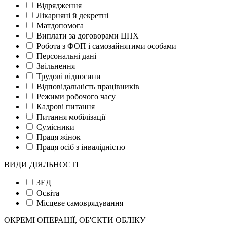
Відрядження
Лікарняні й декретні
Матдопомога
Виплати за договорами ЦПХ
Робота з ФОП і самозайнятими особами
Персональні дані
Звільнення
Трудові відносини
Відповідальність працівників
Режими робочого часу
Кадрові питання
Питання мобілізації
Сумісники
Праця жінок
Праця осіб з інвалідністю
ВИДИ ДІЯЛЬНОСТІ
ЗЕД
Освіта
Місцеве самоврядування
ОКРЕМІ ОПЕРАЦІЇ, ОБ'ЄКТИ ОБЛІКУ