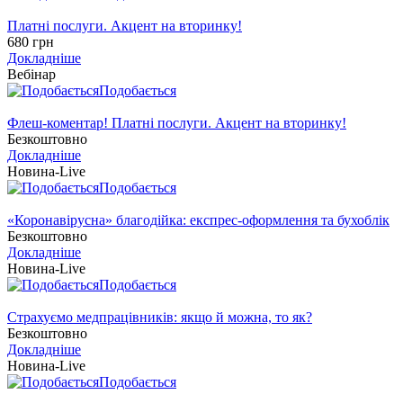
Платні послуги. Акцент на вторинку!
680 грн
Докладніше
Вебінар
Подобається
Флеш-коментар! Платні послуги. Акцент на вторинку!
Безкоштовно
Докладніше
Новина-Live
Подобається
«Коронавірусна» благодійка: експрес-оформлення та бухоблік
Безкоштовно
Докладніше
Новина-Live
Подобається
Страхуємо медпрацівників: якщо й можна, то як?
Безкоштовно
Докладніше
Новина-Live
Подобається