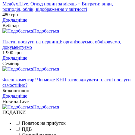
Медбух.Live. Огляд новин за місяць + Витрати: види,
розподіл, облік, відображення у звітності
480 грн
Докладніше
Вебінар
Подобається
Платні послуги на первинці: організовуємо, обліковуємо,
документуємо
1 900 грн
Докладніше
Семінар
Подобається
Флеш коментар! Чи може КНП затверджувати платні послуги
самостійно?
Безкоштовно
Докладніше
Новина-Live
Подобається
ПОДАТКИ
Податок на прибуток
ПДВ