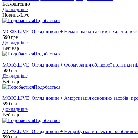
Безкоштовно
Докладніше
Новина-Live
Подобається
МСФЗ.LIVE. Огляд новин + Нематеріальні активи: халепи, в як
590 грн
Докладніше
Вебінар
Подобається
МСФЗ.LIVE. Огляд новин + Формування облікової політики пі
590 грн
Докладніше
Вебінар
Подобається
МСФЗ.LIVE. Огляд новин + Амортизація основних засобів: пр
590 грн
Докладніше
Вебінар
Подобається
МСФЗ.LIVE. Огляд новин + Неприбутковий сектор: особливос
590 грн