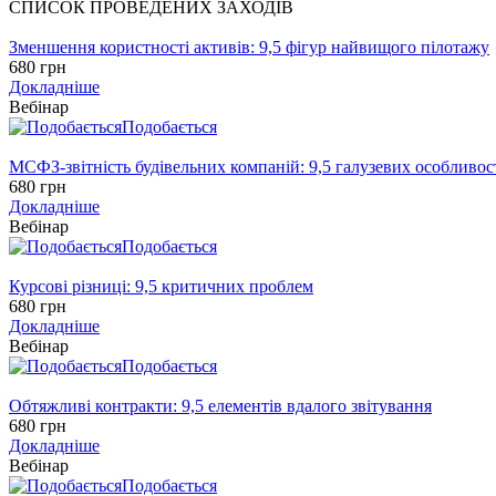
СПИСОК ПРОВЕДЕНИХ ЗАХОДІВ
Зменшення користності активів: 9,5 фігур найвищого пілотажу
680 грн
Докладніше
Вебінар
Подобається
МСФЗ-звітність будівельних компаній: 9,5 галузевих особливос
680 грн
Докладніше
Вебінар
Подобається
Курсові різниці: 9,5 критичних проблем
680 грн
Докладніше
Вебінар
Подобається
Обтяжливі контракти: 9,5 елементів вдалого звітування
680 грн
Докладніше
Вебінар
Подобається