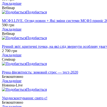
Докладніше
Вебінар
Подобається
МСФЗ.LIVE. Огляд новин + Які зміни системи МСФЗ приніс 20
590 грн
Докладніше
Вебінар
Подобається
Річний звіт: критичні точки, на які слід звернути особливу уваг
2 700 грн
Докладніше
Семінар
Подобається
Річна фінзвітність: зимовий стрес — тест-2020
Безкоштовно
Докладніше
Новина-Live
Подобається
Укрдисконтування: свято є!
Безкоштовно
Докладніше