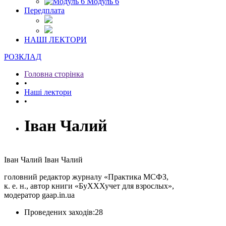
Модуль 6
Передплата
НАШІ ЛЕКТОРИ
РОЗКЛАД
Головна сторінка
•
Наші лектори
•
Іван Чалий
Іван
Чалий
Іван
Чалий
головний редактор журналу «Практика МСФЗ,
к. е. н., автор книги «БуХХХучет для взрослых»,
модератор gaap.in.ua
Проведених заходів:
28