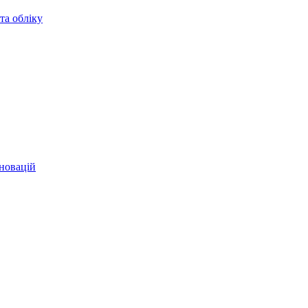
та обліку
 новацій