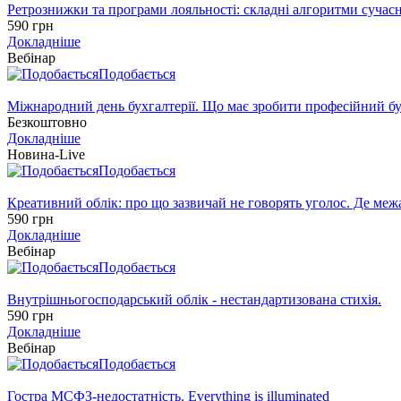
Ретрознижки та програми лояльності: складні алгоритми сучасно
590 грн
Докладніше
Вебінар
Подобається
Міжнародний день бухгалтерії. Що має зробити професійний бу
Безкоштовно
Докладніше
Новина-Live
Подобається
Креативний облік: про що зазвичай не говорять уголос. Де м
590 грн
Докладніше
Вебінар
Подобається
Внутрішньогосподарський облік - нестандартизована стихія.
590 грн
Докладніше
Вебінар
Подобається
Гостра МСФЗ-недостатність. Everything is illuminated