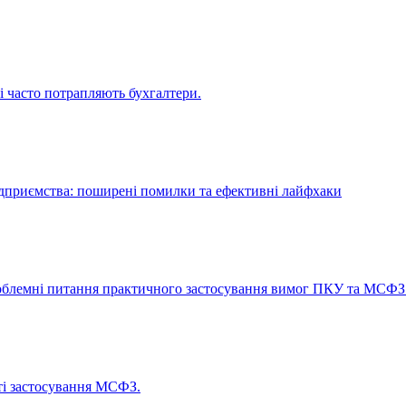
і часто потрапляють бухгалтери.
дприємства: поширені помилки та ефективні лайфхаки
облемні питання практичного застосування вимог ПКУ та МСФЗ
ті застосування МСФЗ.