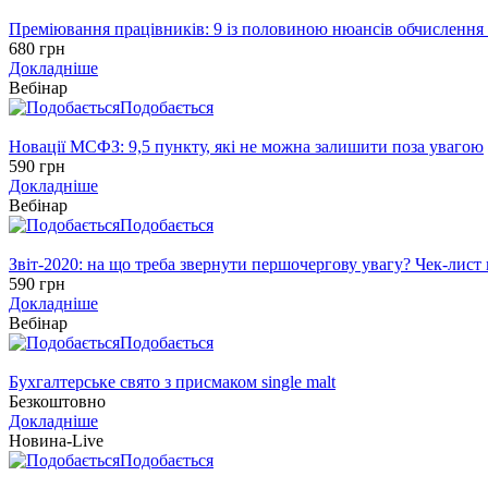
Преміювання працівників: 9 із половиною нюансів обчислення 
680 грн
Докладніше
Вебінар
Подобається
Новації МСФЗ: 9,5 пункту, які не можна залишити поза увагою
590 грн
Докладніше
Вебінар
Подобається
Звіт-2020: на що треба звернути першочергову увагу? Чек-лист
590 грн
Докладніше
Вебінар
Подобається
Бухгалтерське свято з присмаком single malt
Безкоштовно
Докладніше
Новина-Live
Подобається