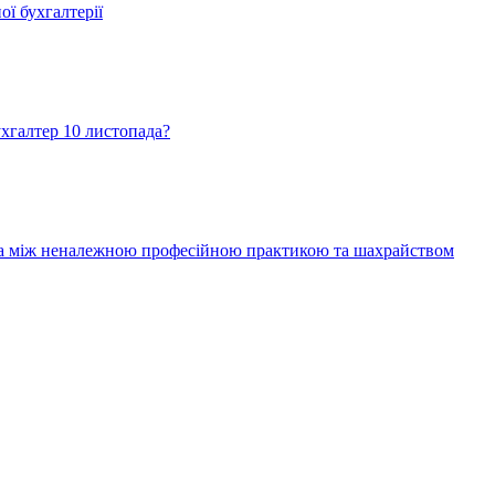
ї бухгалтерії
хгалтер 10 листопада?
ежа між неналежною професійною практикою та шахрайством