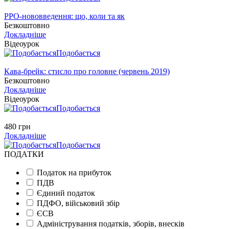
РРО-нововведення: що, коли та як
Безкоштовно
Докладніше
Відеоурок
Подобається
Кава-брейк: стисло про головне (червень 2019)
Безкоштовно
Докладніше
Відеоурок
Подобається
480 грн
Докладніше
Подобається
ПОДАТКИ
Податок на прибуток
ПДВ
Єдиний податок
ПДФО, військовий збір
ЄСВ
Адміністрування податків, зборів, внесків