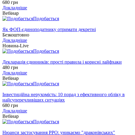
680 грн
Докладніше
Вебінар
Подобається
Як ФОП-єдиноподатнику отримати декретні
Безкоштовно
Докладніше
Новина-Live
Подобається
Декларація єдинників: прості правила і корисні лайфхаки
480 грн
Докладніше
Вебінар
Подобається
Інвестиційна нерухомість: 10 порад з ефективного обліку в
найсуперечливіших ситуаціях
680 грн
Докладніше
Вебінар
Подобається
Нюанси застосування РРО: уникаємо "драконівських"