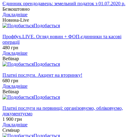
Єдинник орендодавець: земельний податок з 01.07.2020 р.
Безкоштовно
Докладніше
Новина-Live
Подобається
Профбух.LIVE. Огляд новин + ФОП-єдинники та касові
операції
480 грн
Докладніше
Вебінар
Подобається
Платні послуги. Акцент на вторинку!
680 грн
Докладніше
Вебінар
Подобається
Платні послуги на первинці: організовуємо, обліковуємо,
документуємо
1 900 грн
Докладніше
Семінар
Подобається