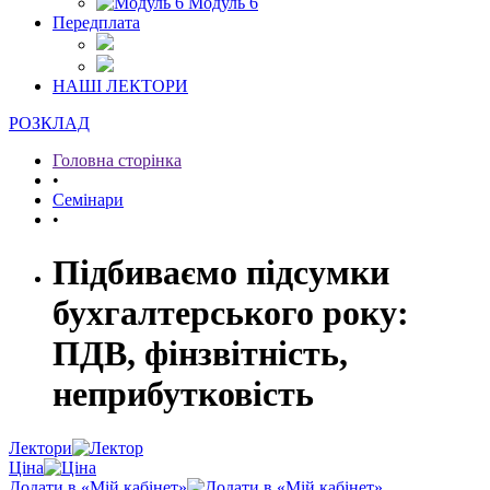
Модуль 6
Передплата
НАШІ ЛЕКТОРИ
РОЗКЛАД
Головна сторінка
•
Семінари
•
Підбиваємо підсумки
бухгалтерського року:
ПДВ, фінзвітність,
неприбутковість
Лектори
Ціна
Додати в «Мій кабінет»