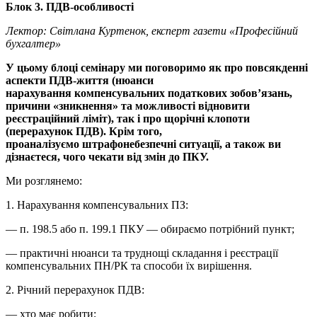
Блок
3
. ПДВ-особливості
Лектор: Світлана Куртенок, експерт газети
«
Професійний
бухгалтер»
У цьому блоці семінару ми поговоримо як про повсякденні
аспекти ПДВ-життя (нюанси
нарахування
компенсувальних
податкових зобов’язань,
причини
«
зникнення
»
та можливості відновити
реєстраційний ліміт), так і про щорічні клопоти
(перерахунок ПДВ). Крім того,
проаналізуємо
штрафонебезпечні ситуації, а також ви
дізнаєтеся, чого чекати від змін до ПКУ.
Ми розглянемо:
1. Нарахування компенсувальних ПЗ:
— п. 198.5 або п. 199.1 ПКУ — обираємо потрібний пункт;
— практичні нюанси та труднощі складання і реєстрації
компенсувальних ПН/РК та способи їх вирішення.
2. Річний перерахунок ПДВ:
— хто має робити;