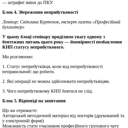
— штрафні зміни до ПКУ.
Блок 4. Збереження неприбутковості
Лектор: Світлана Куртенок, експерт газети
«
Професійний
бухгалтер»
У цьому блоці семінару приділимо увагу одному з
бентежних питань цього року — ймовірності позбавлення
КНП статусу неприбуткового.
Ми розглянемо:
1. Статус неприбутківця, коли код неприбутковості
неправильний: що робити.
2. Які операції не можна здійснювати неприбутківцям.
3. Чого неприбутковому КНП боятися не слід.
Блок
5
. Відповіді на запитання
Що ви отримаєте:
Авторський методичний матеріал від лекторів (друкований та
у електронній формі)
Можливість стати учасником професійного групового чату