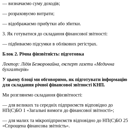
— визначаємо суму доходів;
— розраховуємо витрати;
— відображаємо прибутки або збитки.
3. Як готуватися до складання фінансової звітності:
— підбиваємо підсумки в облікових регістрах.
Блок 2. Річна фінзвітність: підготовка
Лектор: Лідія Безкоровайна, експерт газети
«
Медична
бухгалтерія»
У цьому блоці ми обговоримо, як
підготувати інформацію
для складання річної фінансової звітності КНП.
Ми розглянемо складання фінзвітності:
— для великих та середніх підприємств відповідно до
НП(С)БО 1 «Загальні вимоги до фінансової звітності»;
— для малих та мікропідприємств відповідно до НП(С)БО 25
«Спрощена фінансова звітність».