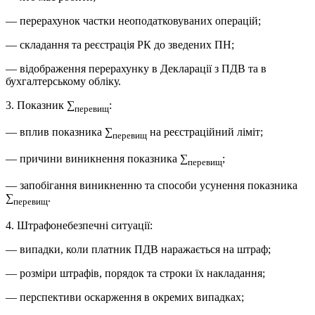
— перерахунок частки неоподатковуваних операцій;
— складання та реєстрація РК до зведених ПН;
— відображення перерахунку в Декларації з ПДВ та в
бухгалтерському обліку.
3. Показник ∑
:
перевищ
— вплив показника ∑
на реєстраційний ліміт;
перевищ
— причини виникнення показника ∑
;
перевищ
— запобігання виникненню та способи усунення показника
∑
.
перевищ
4. Штрафонебезпечні ситуації:
— випадки, коли платник ПДВ наражається на штраф;
— розміри штрафів, порядок та строки їх накладання;
— перспективи оскарження в окремих випадках;