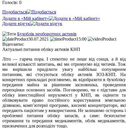
Голосів: 0
Подобається
Додати в «Мій кабінет»
Додати відгук
Бухоблік необоротних активів
30.07.2021
15:00
Відеозапис
Актуальні питання обліку активів КНП
Літо — гаряча пора. І спекотно не лише від сонця, а й від
великої кількості запитань, які ми отримуємо від читачів. Тож
ми вирішили приділити увагу найбільш популярним
питанням, які стосуються обліку активів ЗОЗ-КНП. На
конкретних прикладах розглянемо, як відобразити в бухобліку
передання майна за рішенням засновника, проведення
переоцінки основних засобів. Поговоримо, чи є підстави для
обліку інвестиційної нерухомості у КНП, як оцінити та
обліковувати право постійного користування земельною
ділянкою, комп’ютерні програми, кисневі концентратори, які
передають пацієнтам у використання. Не залишимо осторонь і
проблемні питання обліку запасів, а саме: безоплатне
отримання та передання медикаментів, облік медикаментів,
призначених для розподілу тощо.