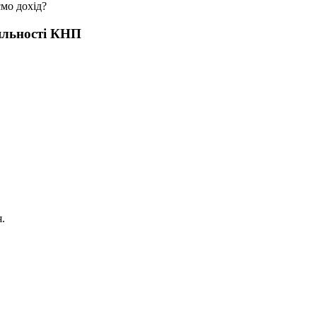
ємо дохід?
іяльності КНП
я.