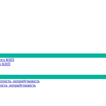
го КНП
ість, неприбутковість