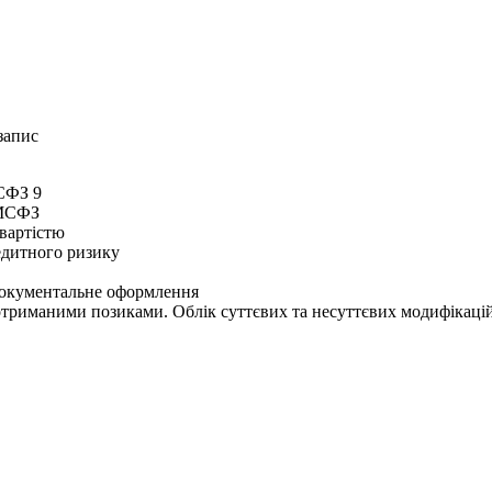
запис
МСФЗ 9
 МСФЗ
івартістю
едитного ризику
 документальне оформлення
отриманими позиками. Облік суттєвих та несуттєвих модифікацій