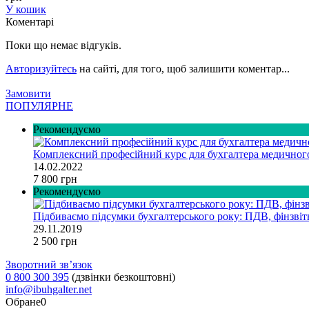
У кошик
Коментарі
Поки що немає відгуків.
Авторизуйтесь
на сайті, для того, щоб залишити коментар...
Замовити
ПОПУЛЯРНЕ
Рекомендуємо
Комплексний професійний курс для бухгалтера медично
14.02.2022
7 800 грн
Рекомендуємо
Підбиваємо підсумки бухгалтерського року: ПДВ, фінзвітн
29.11.2019
2 500 грн
Зворотний зв’язок
0 800 300 395
(дзвінки безкоштовні)
info@ibuhgalter.net
Обране
0