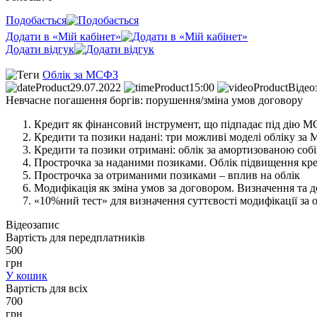
Подобається
Додати в «Мій кабінет»
Додати відгук
Облік за МСФЗ
29.07.2022
15:00
Відео
Невчасне погашення боргів: порушення/зміна умов договору
Кредит як фінансовий інструмент, що підпадає під дію 
Кредити та позики надані: три можливі моделі обліку за
Кредити та позики отримані: облік за амортизованою соб
Прострочка за наданими позиками. Облік підвищення кр
Прострочка за отриманими позиками – вплив на облік
Модифікація як зміна умов за договором. Визначення та
«10%ний тест» для визначення суттєвості модифікації за 
Відеозапис
Вартість для передплатників
500
грн
У кошик
Вартість для всіх
700
грн