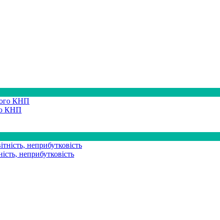
го КНП
ість, неприбутковість