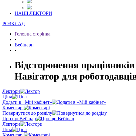
НАШІ ЛЕКТОРИ
РОЗКЛАД
Головна сторінка
•
Вебінари
•
Відсторонення працівників
Навігатор для роботодавці
Лектори
Ціна
Додати в «Мій кабінет»
Коментарі
Повернутися до розділу
Про що Вебінар
Лектори
Ціна
Коментарі