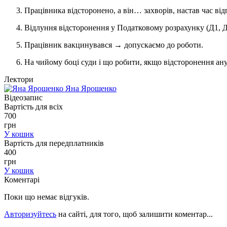
Працівника відсторонено, а він… захворів, настав час від
Відлуння відсторонення у Податковому розрахунку (Д1, Д
Працівник вакцинувався → допускаємо до роботи.
На чийому боці суди і що робити, якщо відсторонення а
Лектори
Яна
Ярошенко
Відеозапис
Вартість для всіх
700
грн
У кошик
Вартість для передплатників
400
грн
У кошик
Коментарі
Поки що немає відгуків.
Авторизуйтесь
на сайті, для того, щоб залишити коментар...