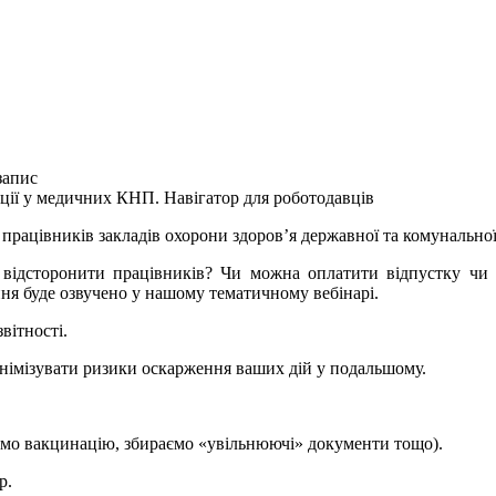
запис
ації у медичних КНП. Навігатор для роботодавців
 працівників закладів охорони здоров’я державної та комунально
 відсторонити працівників? Чи можна оплатити відпустку чи л
ання буде озвучено у нашому тематичному вебінарі.
вітності.
інімізувати ризики оскарження ваших дій у подальшому.
уємо вакцинацію, збираємо «увільнюючі» документи тощо).
р.