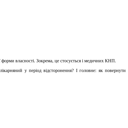
ї форми власності. Зокрема, це стосується і медичних КНП.
ікарняний у період відсторонення? І головне: як повернути