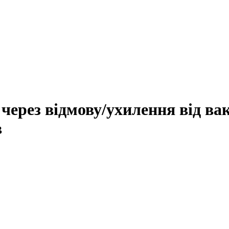
 через відмову/ухилення від в
в