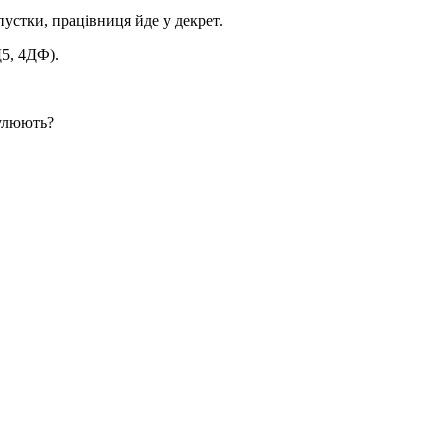
пустки, працівниця йде у декрет.
5, 4ДФ).
нулюють?