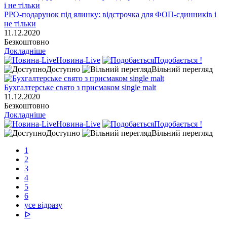
РРО-подарунок під ялинку: відстрочка для ФОП-єдинників і
не тільки
11.12.2020
Безкоштовно
Докладніше
Новина-Live
Подобається !
Доступно
Вільний перегляд
Бухгалтерське свято з присмаком single malt
11.12.2020
Безкоштовно
Докладніше
Новина-Live
Подобається !
Доступно
Вільний перегляд
1
2
3
4
5
6
усе відразу
ᐅ