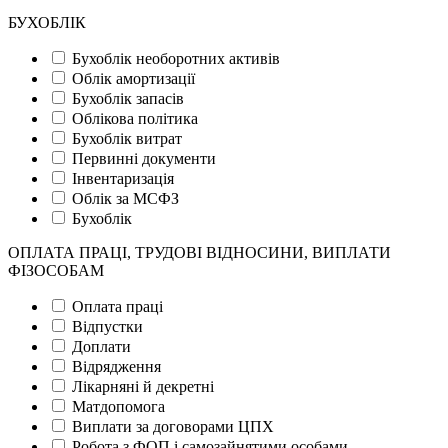
БУХОБЛІК
Бухоблік необоротних активів
Облік амортизації
Бухоблік запасів
Облікова політика
Бухоблік витрат
Первинні документи
Інвентаризація
Облік за МСФЗ
Бухоблік
ОПЛАТА ПРАЦІ, ТРУДОВІ ВІДНОСИНИ, ВИПЛАТИ
ФІЗОСОБАМ
Оплата праці
Відпустки
Доплати
Відрядження
Лікарняні й декретні
Матдопомога
Виплати за договорами ЦПХ
Робота з ФОП і самозайнятими особами