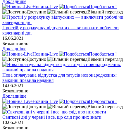
Докладніше
Новина-Live
Подобається !
Доступно
Вільний перегляд
Простій у розрахунку відпускних — виключати робочі чи
календарні дні
16.06.2021
Безкоштовно
Докладніше
Новина-Live
Подобається !
Доступно
Вільний перегляд
Нова оплачувана відпустка для татусів новонароджених:
важливі правила надання
14.06.2021
Безкоштовно
Докладніше
Новина-Live
Подобається !
Доступно
Вільний перегляд
Святкові дні у червні і все, що слід про них знати
10.06.2021
Безкоштовно