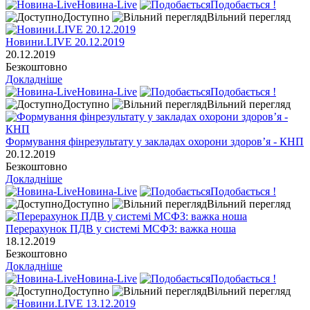
Новина-Live
Подобається !
Доступно
Вільний перегляд
Новини.LIVE 20.12.2019
20.12.2019
Безкоштовно
Докладніше
Новина-Live
Подобається !
Доступно
Вільний перегляд
Формування фінрезультату у закладах охорони здоров’я - КНП
20.12.2019
Безкоштовно
Докладніше
Новина-Live
Подобається !
Доступно
Вільний перегляд
Перерахунок ПДВ у системі МСФЗ: важка ноша
18.12.2019
Безкоштовно
Докладніше
Новина-Live
Подобається !
Доступно
Вільний перегляд