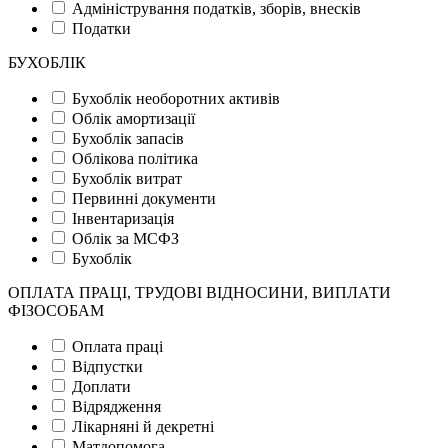
Адміністрування податків, зборів, внесків
Податки
БУХОБЛІК
Бухоблік необоротних активів
Облік амортизації
Бухоблік запасів
Облікова політика
Бухоблік витрат
Первинні документи
Інвентаризація
Облік за МСФЗ
Бухоблік
ОПЛАТА ПРАЦІ, ТРУДОВІ ВІДНОСИНИ, ВИПЛАТИ
ФІЗОСОБАМ
Оплата праці
Відпустки
Доплати
Відрядження
Лікарняні й декретні
Матдопомога