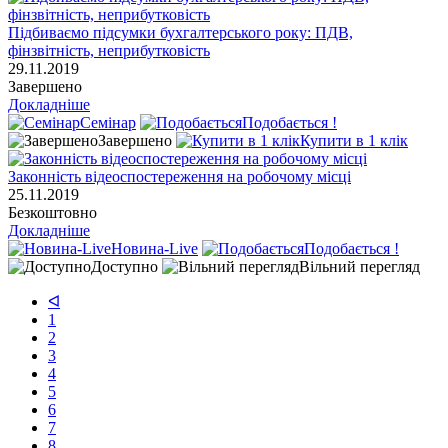
Підбиваємо підсумки бухгалтерського року: ПДВ,
фінзвітність, неприбутковість
29.11.2019
Завершено
Докладніше
Семінар
Подобається !
Завершено
Купити в 1 клік
Законність відеоспостереження на робочому місці
25.11.2019
Безкоштовно
Докладніше
Новина-Live
Подобається !
Доступно
Вільний перегляд
ᐊ
1
2
3
4
5
6
7
8