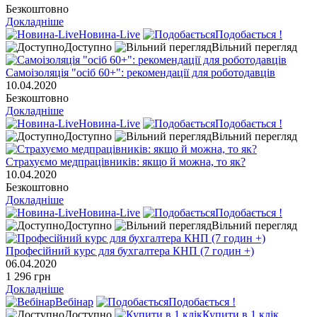
Безкоштовно
Докладніше
Новина-Live
Подобається !
Доступно
Вільний перегляд
Самоізоляція "осіб 60+": рекомендації для роботодавців
10.04.2020
Безкоштовно
Докладніше
Новина-Live
Подобається !
Доступно
Вільний перегляд
Страхуємо медпрацівників: якщо й можна, то як?
10.04.2020
Безкоштовно
Докладніше
Новина-Live
Подобається !
Доступно
Вільний перегляд
Професійний курс для бухгалтера КНП (7 годин +)
06.04.2020
1 296 грн
Докладніше
Вебінар
Подобається !
Доступно
Купити в 1 клік