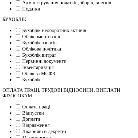
Адміністрування податків, зборів, внесків
Податки
БУХОБЛІК
Бухоблік необоротних активів
Облік амортизації
Бухоблік запасів
Облікова політика
Бухоблік витрат
Первинні документи
Інвентаризація
Облік за МСФЗ
Бухоблік
ОПЛАТА ПРАЦІ, ТРУДОВІ ВІДНОСИНИ, ВИПЛАТИ
ФІЗОСОБАМ
Оплата праці
Відпустки
Доплати
Відрядження
Лікарняні й декретні
Матдопомога