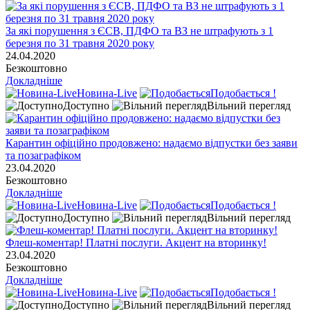
За які порушення з ЄСВ, ПДФО та ВЗ не штрафують з 1
березня по 31 травня 2020 року
24.04.2020
Безкоштовно
Докладніше
Новина-Live
Подобається !
Доступно
Вільний перегляд
Карантин офіційно продовжено: надаємо відпустки без заяви
та позаграфіком
23.04.2020
Безкоштовно
Докладніше
Новина-Live
Подобається !
Доступно
Вільний перегляд
Флеш-коментар! Платні послуги. Акцент на вторинку!
23.04.2020
Безкоштовно
Докладніше
Новина-Live
Подобається !
Доступно
Вільний перегляд